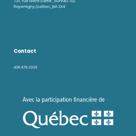
735, rue Notre-Dame , bureau 102
Repentigny,Québec, J6A 2X4
Voir sur Google Maps
Contact
info@univers-des-mots.ca
438 476-3339