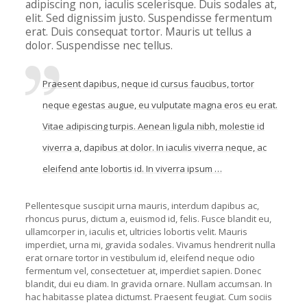
adipiscing non, iaculis scelerisque. Duis sodales at,
elit. Sed dignissim justo. Suspendisse fermentum
erat. Duis consequat tortor. Mauris ut tellus a
dolor. Suspendisse nec tellus.
Praesent dapibus, neque id cursus faucibus, tortor
neque egestas augue, eu vulputate magna eros eu erat.
Vitae adipiscing turpis. Aenean ligula nibh, molestie id
viverra a, dapibus at dolor. In iaculis viverra neque, ac
eleifend ante lobortis id. In viverra ipsum …
Pellentesque suscipit urna mauris, interdum dapibus ac,
rhoncus purus, dictum a, euismod id, felis. Fusce blandit eu,
ullamcorper in, iaculis et, ultricies lobortis velit. Mauris
imperdiet, urna mi, gravida sodales. Vivamus hendrerit nulla
erat ornare tortor in vestibulum id, eleifend neque odio
fermentum vel, consectetuer at, imperdiet sapien. Donec
blandit, dui eu diam. In gravida ornare. Nullam accumsan. In
hac habitasse platea dictumst. Praesent feugiat. Cum sociis