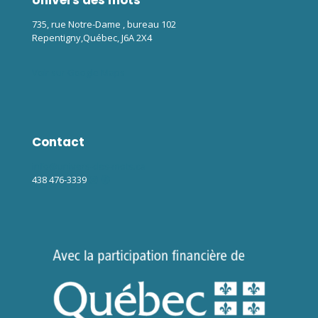
Univers des mots
735, rue Notre-Dame , bureau 102
Repentigny,Québec, J6A 2X4
Voir sur Google Maps
Contact
info@univers-des-mots.ca
438 476-3339